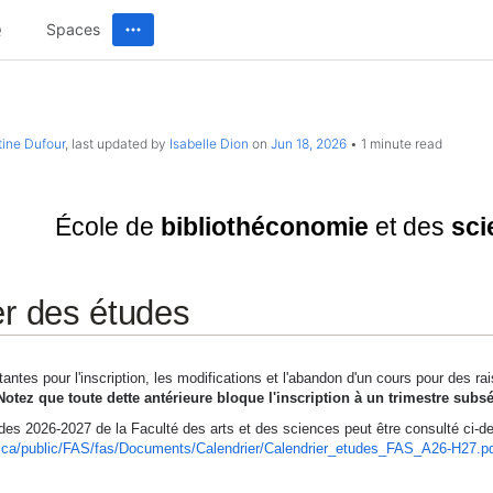
Spaces
tine Dufour
, last updated by
Isabelle Dion
on
Jun 18, 2026
1 minute read
Université de Montréal
École de
bibliothéconomie
et des
sci
er des études
antes pour l'inscription, les modifications et l'abandon d'un cours pour des r
Notez que toute dette antérieure bloque l'inscription à un trimestre subséq
des 2026-2027 de la Faculté des arts et des sciences peut être consulté ci-de
l.ca/public/FAS/fas/Documents/Calendrier/Calendrier_etudes_FAS_A26-H27.p