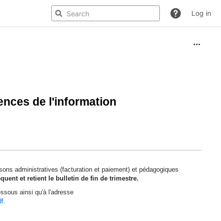
Log in
ences de l'information
aisons administratives (facturation et paiement) et pédagogiques
uent et retient le bulletin de fin de trimestre.
ssous ainsi qu'à l'adresse
df
.