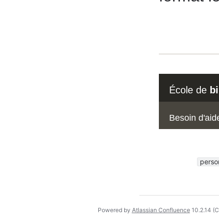
École de
b
Besoin d'aid
perso
Powered by
Atlassian Confluence
10.2.14
(C