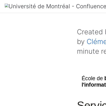
Created
by
Cléme
minute r
École de
l'informa
Servi