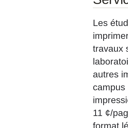
Les étud
imprimer
travaux 
laborato
autres i
campus 
impressi
11 ¢/pag
format l