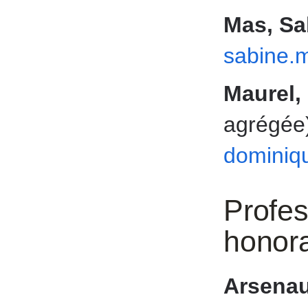
Mas, Sa
sabine.
Maurel,
agrégée
dominiq
Profes
honora
Arsenau