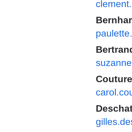
clement
Bernhar
paulett
Bertran
suzanne
Couture
carol.c
Deschate
gilles.d