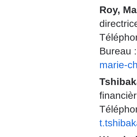
Roy, Ma
directric
Téléphon
Bureau 
marie-ch
Tshibaka
financiè
Télépho
t.tshib