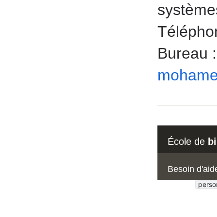
système
Téléphon
Bureau 
mohamed
École de
b
Besoin d'aid
perso