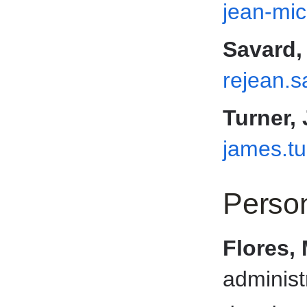
jean-mi
Savard,
rejean.
Turner,
james.t
Person
Flores,
administ