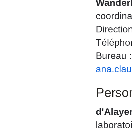
Wanderl
coordina
Directio
Téléphon
Bureau 
ana.cla
Person
d'Alaye
laborato