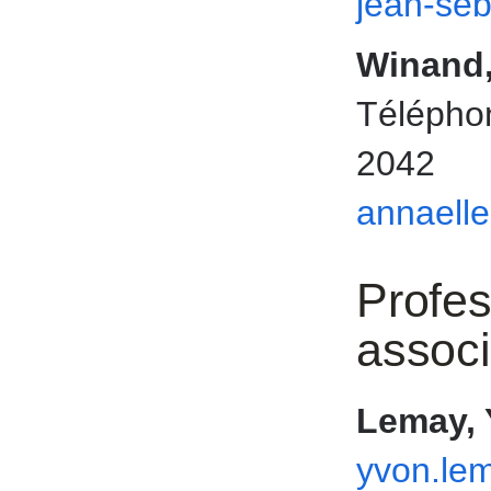
jean-se
Winand,
Téléphon
2042
annaell
Profes
assoc
Lemay,
yvon.le