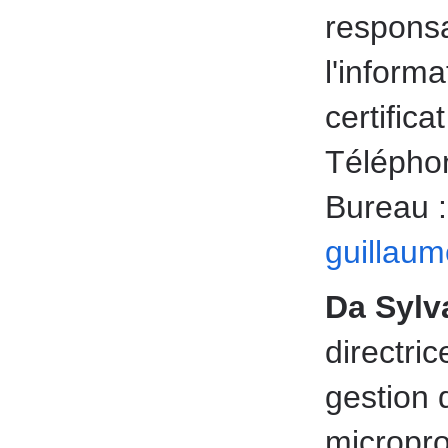
responsa
l'inform
certifica
Téléphon
Bureau 
guillau
Da Sylv
directric
gestion 
micropr