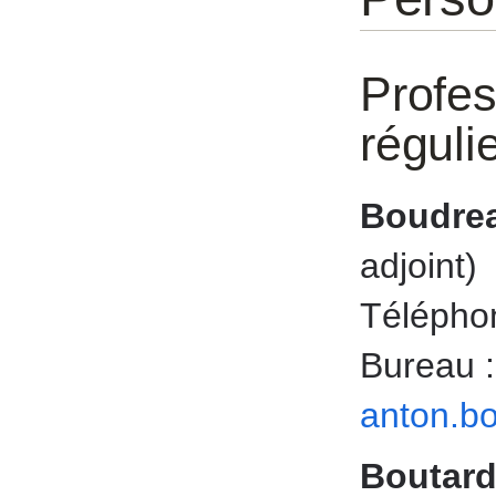
Profes
réguli
Boudrea
adjoint)
Téléphon
Bureau 
anton.b
Boutard