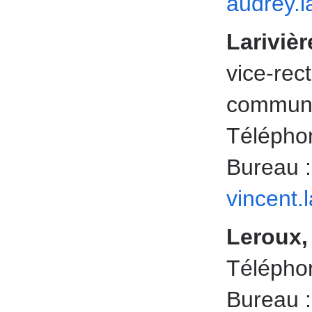
audrey.
Larivièr
v
ice-rec
communi
Téléphon
Bureau 
vincent.
Leroux,
Téléphon
Bureau 