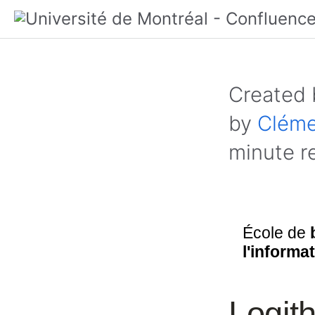
Created
by
Cléme
minute r
École de
l'informa
Logith