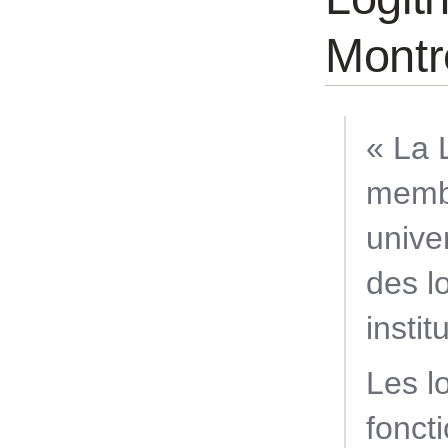
Montr
« La 
memb
univer
des l
insti
Les l
foncti