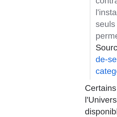
contr
l'inst
seuls
permet
Sourc
de-se
categ
Certains
l'Univer
disponib