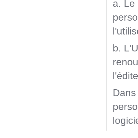
a. Le
perso
l'utili
b. L'
renou
l'édit
Dans 
perso
logici