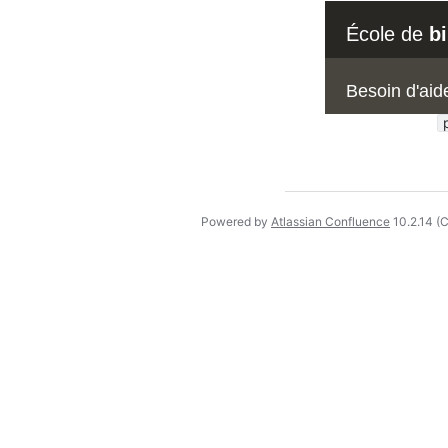
École de
b
Besoin d'aid
Powered by
Atlassian Confluence
10.2.14
(C