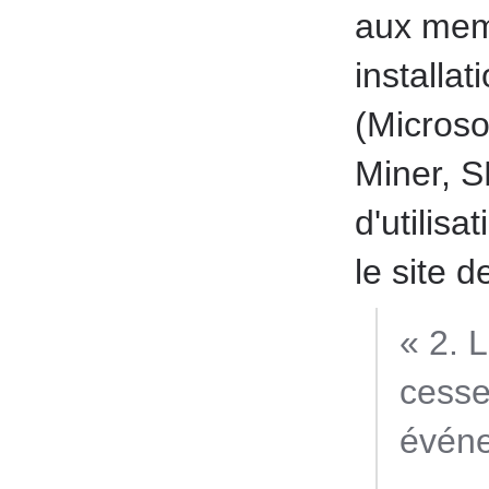
aux mem
installa
(Microso
Miner, S
d'utilisa
le site d
« 2. L
cesse
événe