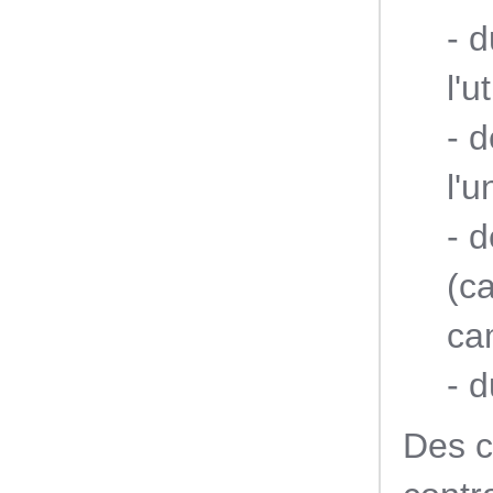
- d
l'u
- d
l'u
- 
(c
ca
- d
Des c