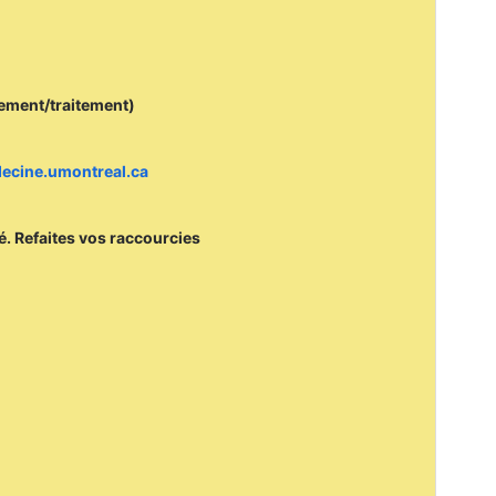
cement/traitement)
edecine.umontreal.ca
mé. Refaites vos raccourcies