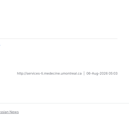
s
http://services-ti.medecine.umontreal.ca
|
06-Aug-2026 05:03
assian News