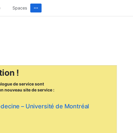
Spaces
ion !
alogue de service sont
un nouveau site
de service :
édecine – Université de Montréal