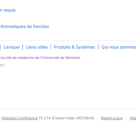
m requis
informatiques de fonction
|
Lexique
|
Liens utiles
|
Produits & Systèmes
|
Qui nous somme
Faculté de médecine
de l'
Université de Montréal
t !
y
Atlassian Confluence
10.2.14
(Cluster node: 467c9b1b)
Report a bug
Atl