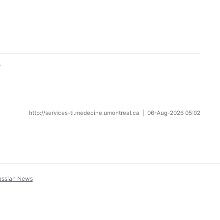
s
http://services-ti.medecine.umontreal.ca
|
06-Aug-2026 05:02
assian News