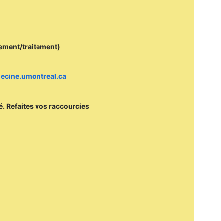
cement/traitement)
edecine.umontreal.ca
mé. Refaites vos raccourcies