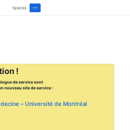
Spaces
ion !
alogue de service sont
un nouveau site
de service :
édecine – Université de Montréal