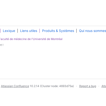
|
Lexique
|
Liens utiles
|
Produits & Systèmes
|
Qui nous somme
Faculté de médecine
de l'
Université de Montréal
t !
y
Atlassian Confluence
10.2.14
(Cluster node: 4693d75a)
Report a bug
Atl