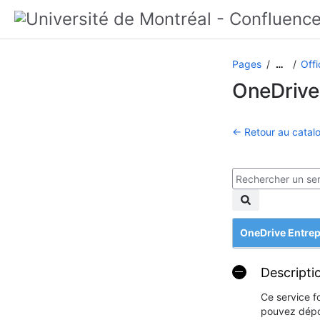
Pages
Off
…
OneDrive
← Retour au catalo
OneDrive Entrep
Descripti
Ce service f
pouvez dépos