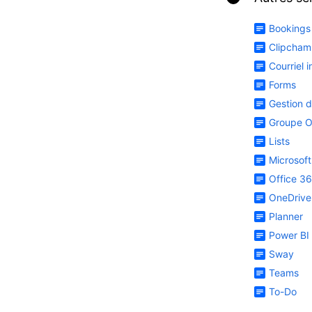
Bookings
Clipcha
Courriel 
Forms
Gestion d
Groupe O
Lists
Microsoft
Office 3
OneDrive
Planner
Power BI
Sway
Teams
To-Do