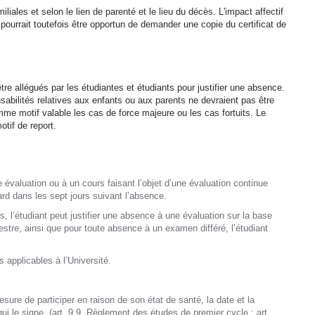
liales et selon le lien de parenté et le lieu du décès. L'impact affectif
 pourrait toutefois être opportun de demander une copie du certificat de
e allégués par les étudiantes et étudiants pour justifier une absence.
sabilités relatives aux enfants ou aux parents ne devraient pas être
e motif valable les cas de force majeure ou les cas fortuits. Le
tif de report.
e évaluation ou à un cours faisant l’objet d’une évaluation continue
ard dans les sept jours suivant l’absence.
s, l’étudiant peut justifier une absence à une évaluation sur la base
stre, ainsi que pour toute absence à un examen différé, l’étudiant
 applicables à l’Université.
sure de participer en raison de son état de santé, la date et la
qui le signe. (art. 9.9, Règlement des études de premier cycle ; art.