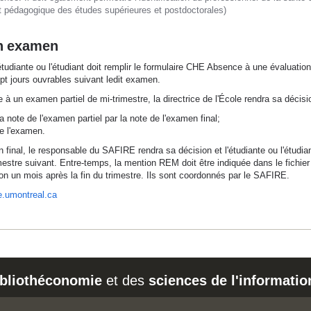
 pédagogique des études supérieures et postdoctorales)
n examen
étudiante ou l'étudiant doit remplir le formulaire CHE Absence à une évaluation 
ept jours ouvrables suivant ledit examen.
ce à un examen partiel de mi-trimestre, la directrice de l'École rendra sa décisio
a note de l'examen partiel par la note de l'examen final;
de l'examen.
en final, le responsable du SAFIRE rendra sa décision et l'étudiante ou l'étud
imestre suivant. Entre-temps, la mention REM doit être indiquée dans le fich
iron un mois après la fin du trimestre. Ils sont coordonnés par le SAFIRE.
re.umontreal.ca
ibliothéconomie
et des
sciences de l'informatio