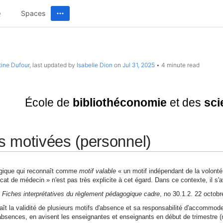
Spaces
tine Dufour
, last updated by
Isabelle Dion
on
Jul 31, 2025
4 minute read
Université de Montréal
École de
bibliothéconomie
et des
sci
 motivées (personnel)
gique qui reconnaît comme
motif valable
« un motif indépendant de la volonté d
icat de médecin » n'est pas très explicite à cet égard. Dans ce contexte, il s'a
s
Fiches interprétatives du règlement pédagogique cadre
, no 30.1.2. 22 octobr
naît la validité de plusieurs motifs d'absence et sa responsabilité d'accommode
bsences, en avisent les enseignantes et enseignants en début de trimestre (mo