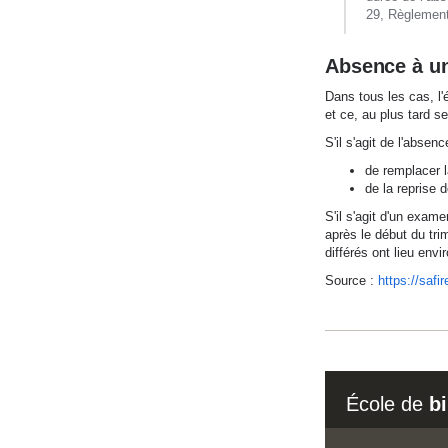
29, Règlement
Absence à u
Dans tous les cas, l'
et ce, au plus tard s
S'il s'agit de l'absen
de remplacer l
de la reprise 
S'il s'agit d'un exam
après le début du tr
différés ont lieu env
Source :
https://safi
École de
b