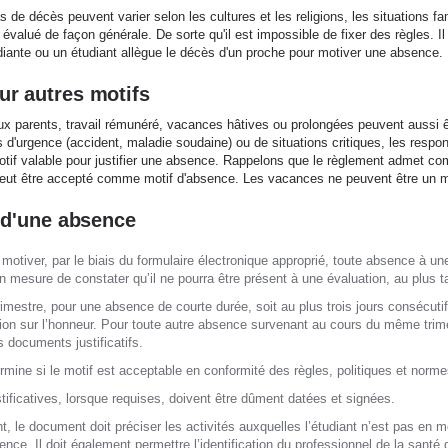
 de décès peuvent varier selon les cultures et les religions, les situations fami
 évalué de façon générale. De sorte qu'il est impossible de fixer des règles. Il
diante ou un étudiant allègue le décès d'un proche pour motiver une absence.
r autres motifs
x parents, travail rémunéré, vacances hâtives ou prolongées peuvent aussi êtr
 d'urgence (accident, maladie soudaine) ou de situations critiques, les respon
f valable pour justifier une absence. Rappelons que le règlement admet comm
peut être accepté comme motif d'absence. Les vacances ne peuvent être un mo
n d'une absence
t motiver, par le biais du formulaire électronique approprié, toute absence à un
en mesure de constater qu’il ne pourra être présent à une évaluation, au plus t
rimestre, pour une absence de courte durée, soit au plus trois jours consécutif
ion sur l’honneur. Pour toute autre absence survenant au cours du même trime
es documents justificatifs.
mine si le motif est acceptable en conformité des règles, politiques et normes
tificatives, lorsque requises, doivent être dûment datées et signées.
, le document doit préciser les activités auxquelles l’étudiant n’est pas en me
ence. Il doit également permettre l’identification du professionnel de la santé 