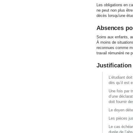
Les obligations en cas
ne peut non plus être
décès lorsqu'une étu
Absences pou
Soins aux enfants, au
À moins de situations
reconnues comme moti
travail rémunéré ne 
Justificatio
L’étudiant doi
dès qu’il est 
Une fois par t
d’une déclarat
doit fournir d
Le doyen déter
Les pièces jus
Le cas échéant
durée de l’abs