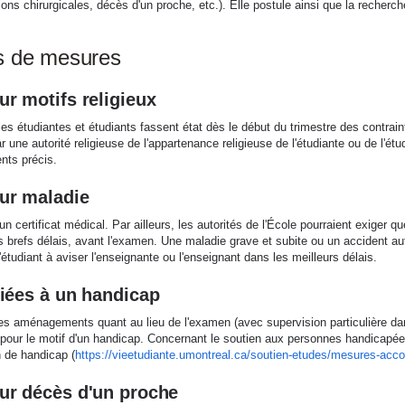
ions chirurgicales, décès d'un proche, etc.). Elle postule ainsi que la reche
s de mesures
r motifs religieux
les étudiantes et étudiants fassent état dès le début du trimestre des contrain
r une autorité religieuse de l'appartenance religieuse de l'étudiante ou de l'ét
nts précis.
ur maladie
n certificat médical. Par ailleurs, les autorités de l'École pourraient exiger q
 brefs délais, avant l'examen. Une maladie grave et subite ou un accident au
 l'étudiant à aviser l'enseignante ou l'enseignant dans les meilleurs délais.
iées à un handicap
es aménagements quant au lieu de l'examen (avec supervision particulière dan
pour le motif d'un handicap. Concernant le soutien aux personnes handicapées
n de handicap (
https://vieetudiante.umontreal.ca/soutien-etudes/mesures-a
ur décès d'un proche