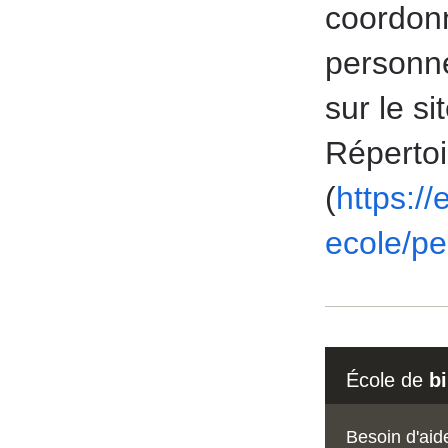
coordon
personne
sur le si
Répertoi
(
https://
ecole/pe
École de
b
Besoin d'aid