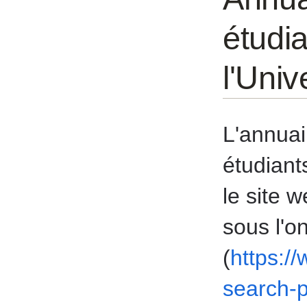
étudia
l'Univ
L'annuai
étudiants
le site 
sous l'o
(
https:
search-