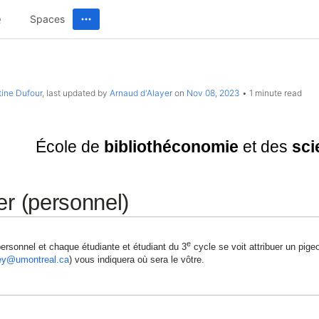
Spaces
tine Dufour
, last updated by
Arnaud d'Alayer
on
Nov 08, 2023
1 minute read
Université de Montréal
École de
bibliothéconomie
et des
sci
er (personnel)
e
sonnel et chaque étudiante et étudiant du 3
cycle se voit attribuer un pige
ley@umontreal.ca
) vous indiquera où sera le vôtre.