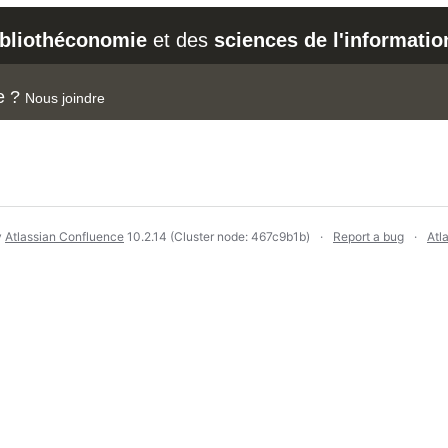
ibliothéconomie
et des
sciences de l'informatio
e ?
Nous joindre
y
Atlassian Confluence
10.2.14
(Cluster node: 467c9b1b)
Report a bug
Atl