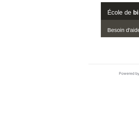
École de
b
Besoin d'aid
Powered b