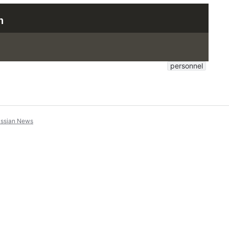
n
personnel
assian News