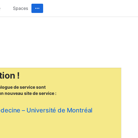
Spaces
ion !
alogue de service sont
un nouveau site
de service :
édecine – Université de Montréal