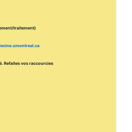
cement/traitement)
edecine.umontreal.ca
mé. Refaites vos raccourcies