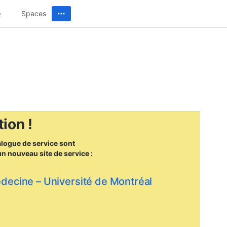
Spaces
ion !
alogue de service sont
un nouveau site
de service :
édecine – Université de Montréal