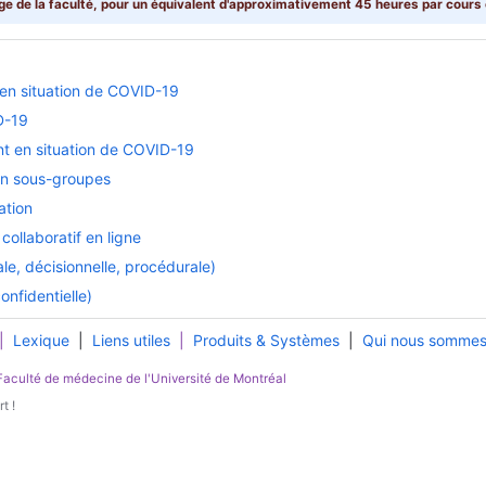
ge de la faculté, pour un équivalent d'approximativement 45 heures par cours
en situation de COVID-19
D-19
t en situation de COVID-19
 en sous-groupes
ation
ollaboratif en ligne
e, décisionnelle, procédurale)
nfidentielle)
|
Lexique
|
Liens utiles
|
Produits & Systèmes
|
Qui nous somme
Faculté de médecine
de l'
Université de Montréal
t !