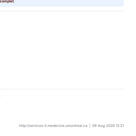
 complet
.
s
http://services-ti.medecine.umontreal.ca
|
06-Aug-2026 12:21