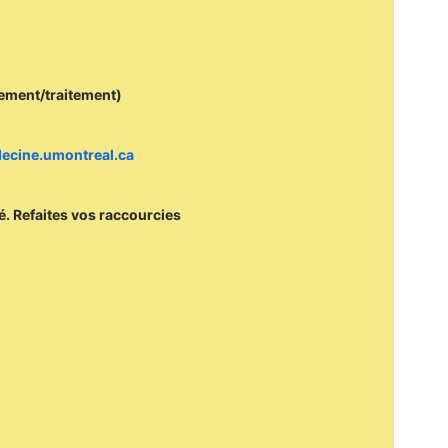
cement/traitement)
edecine.umontreal.ca
mé. Refaites vos raccourcies