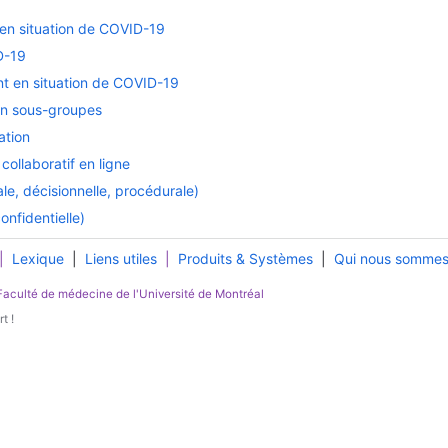
en situation de COVID-19
D-19
t en situation de COVID-19
 en sous-groupes
ation
ollaboratif en ligne
e, décisionnelle, procédurale)
nfidentielle)
|
Lexique
|
Liens utiles
|
Produits & Systèmes
|
Qui nous somme
Faculté de médecine
de l'
Université de Montréal
t !