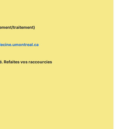
cement/traitement)
edecine.umontreal.ca
mé. Refaites vos raccourcies