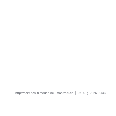
s
http://services-ti.medecine.umontreal.ca
|
07-Aug-2026 02:46