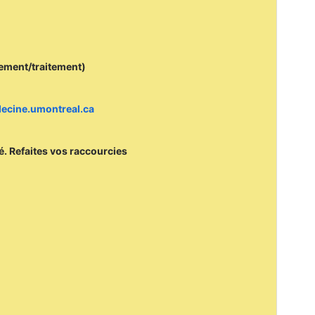
cement/traitement)
edecine.umontreal.ca
mé. Refaites vos raccourcies