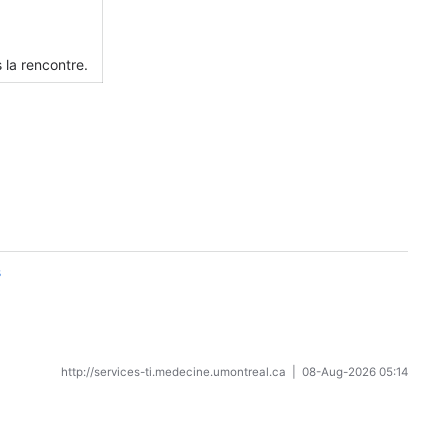
s la rencontre.
s
http://services-ti.medecine.umontreal.ca
|
08-Aug-2026 05:14