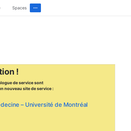
Spaces
ion !
alogue de service sont
un nouveau site
de service :
édecine – Université de Montréal