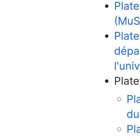
Plate
(MuSI
Plat
dépa
l'uni
Plate
Pl
du
Pl