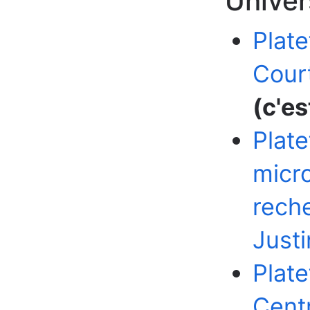
Univer
Plat
Court
(c'est
Plat
micr
rech
Just
Plate
Cent