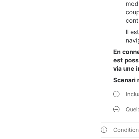
modè
coup
cont
Il e
navi
En conne
est poss
via une 
Scenari 
Inclu
Quelq
Conditions