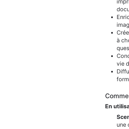
impr
docu
Enri
imag
Crée
à ch
ques
Conc
vie d
Diff
form
Commen
En utilis
Scen
une 