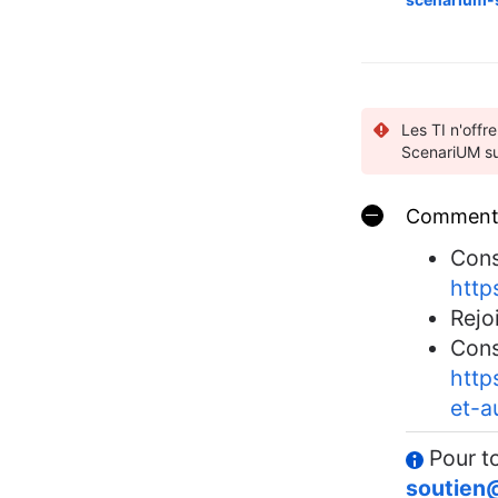
Les TI n'offr
ScenariUM sur
Comment 
Cons
http
Rejo
Cons
http
et-a
Pour to
soutien