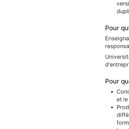
versi
dupl
Pour qu
Enseigna
responsa
Universit
d'entrepr
Pour qu
Conc
et le
Prod
diff
form