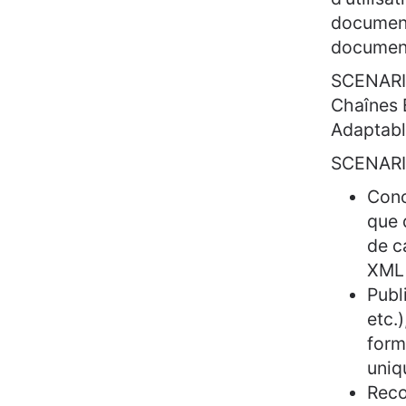
document
document
SCENARI 
Chaînes 
Adaptable
SCENARI 
Conc
que 
de c
XML 
Publ
etc.
form
uniq
Reco