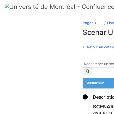
Pages
List
…
Scenari
← Retour au catalo
ScenariUM
Descripti
SCENAR
d'utilisa