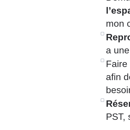
l’esp
mon c
Repr
a une
Faire
afin d
besoi
Réser
PST, s