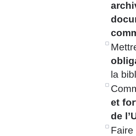
archi
docu
comm
Mettr
oblig
la bib
Comm
et fo
de l
Faire