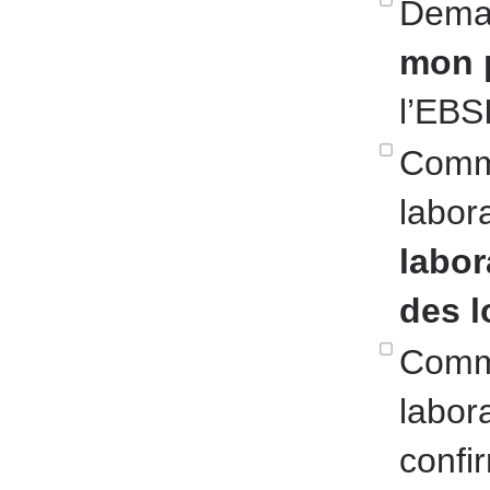
Dema
mon 
l’EBSI
Commu
labor
labor
des l
Commu
labora
confi