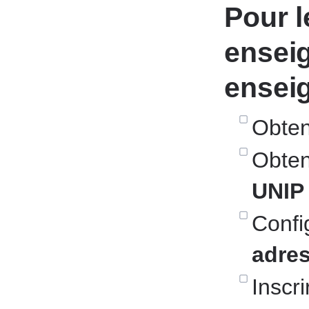
Pour l
ensei
ensei
Obte
Obte
UNIP
Config
adres
Inscr