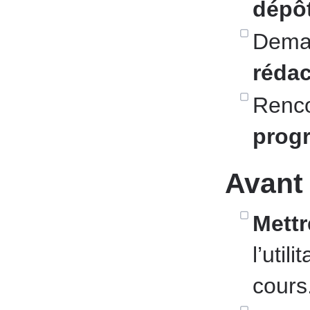
dépôt
Deman
rédac
Renco
prog
Avant 
Mettr
l’util
cours