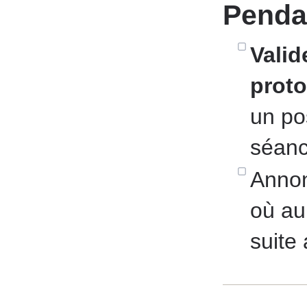
Pendan
Valid
proto
un po
séance
Annon
où aur
suite