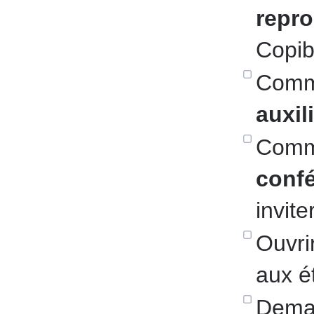
repr
Copibe
Comm
auxil
Commu
confé
invit
Ouvri
aux ét
Deman