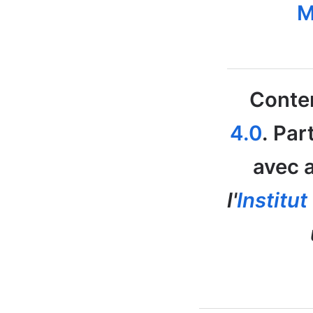
M
Conten
4.0
. Par
avec a
l'
Institu