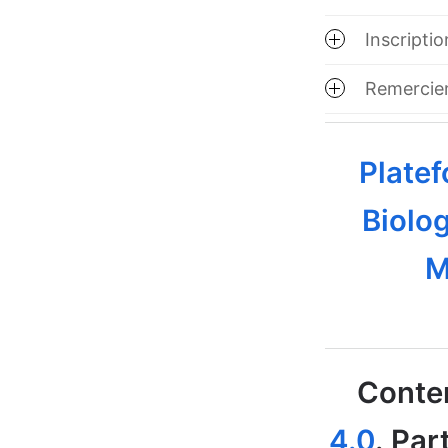
Inscriptio
Remercie
Platef
Biolog
M
Conten
4.0
. Par