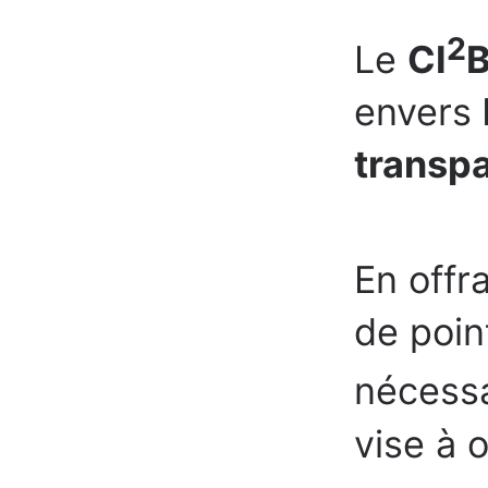
2
Le
CI
envers
transp
En offr
de poin
nécessai
vise à o