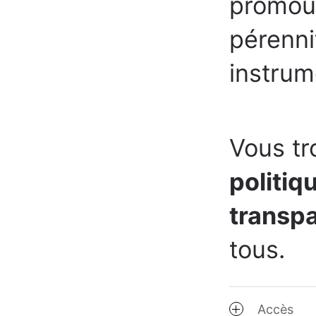
promouvo
pérenni
instrum
Vous tr
politiq
transp
tous.
Accès