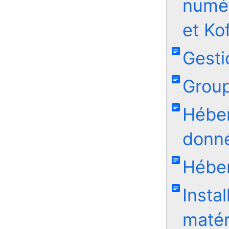
numér
et Ko
Gesti
Group
Hébe
donn
Héber
Insta
matér