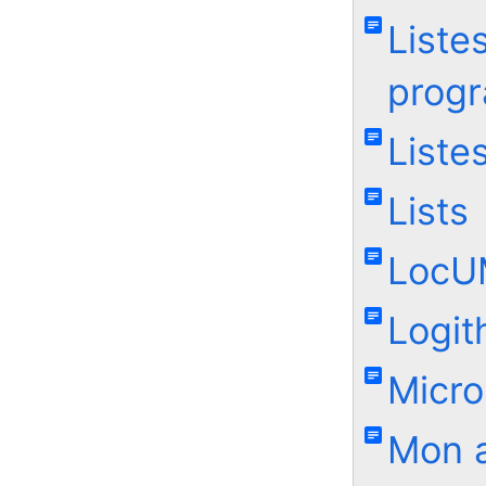
Liste
prog
Liste
Lists
LocU
Logi
Micro
Mon 