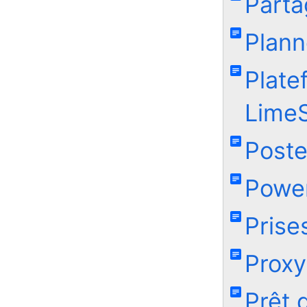
Parta
Plann
Plate
Lime
Poste
Power
Prise
Proxy
Prêt 