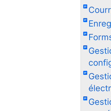
Courr
Enreg
Form
Gesti
confi
Gest
élect
Gesti