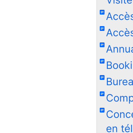
Accès
Accès
Annua
Book
Burea
Compt
Conce
en té