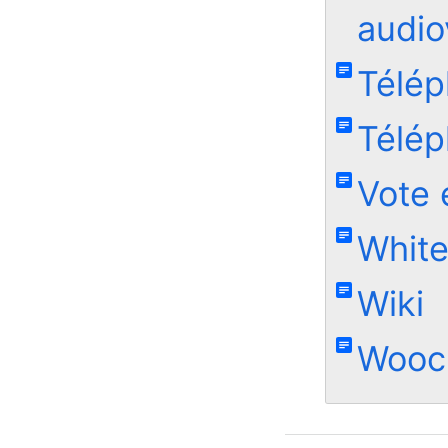
audio
Télép
Télé
Vote 
Whit
Wiki
Wooc