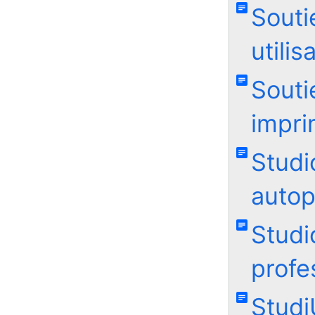
Souti
utilis
Souti
impri
Studi
autop
Studi
profe
Studi