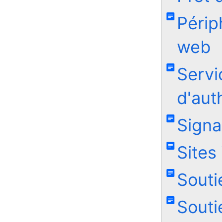
Périp
web
Servi
d'aut
Signa
Sites
Souti
Souti