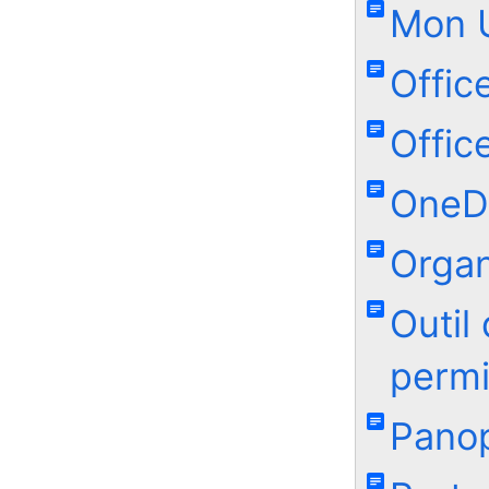
Mon 
Offic
Offic
OneDr
Organ
Outil
permi
Pano