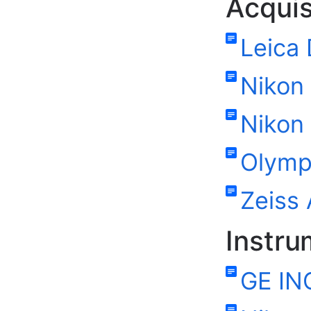
Acquis
Leica
Nikon
Nikon 
Olymp
Zeiss 
Instru
GE IN