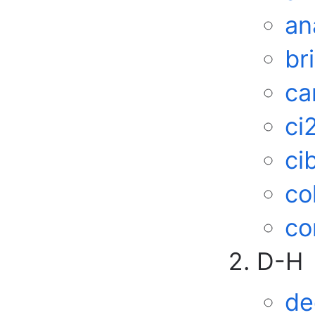
an
br
ca
ci
ci
co
co
D-H
de