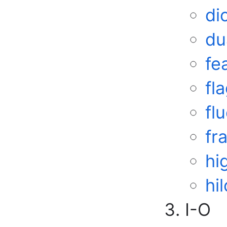
di
du
fe
fl
fl
fr
hi
hil
I-O