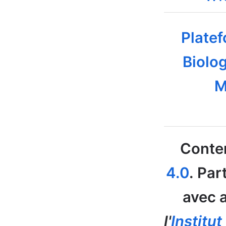
Platef
Biolog
M
Conten
4.0
. Par
avec a
l'
Institu