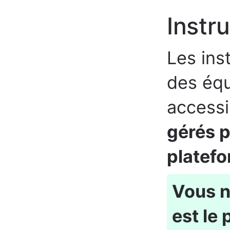
Instr
Les ins
des éq
access
gérés p
platef
Vous n
est le 