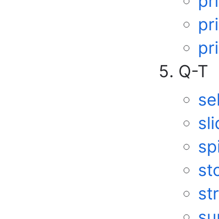
pr
pr
pr
Q-T
se
sl
sp
st
st
su